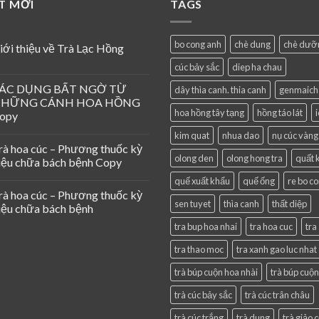
ẾT MỚI
TAGS
bo cong anh
chè dung
chè dưỡ
iới thiệu về Trà Lạc Hồng
cúc bảy sắc
diep ha chau
ÁC DỤNG BẤT NGỜ TỪ
dây thìa canh. thia canh
genmaich
HỮNG CÁNH HOA HỒNG
hoa hồng tây tạng
hồng táo lát
opy
kim quat
nhua dao
nụ cúc vàng
rà hoa cúc – Phương thuốc kỳ
olong den
olong hong tra
quất 
iệu chữa bách bệnh Copy
quế xuất khẩu
quế ống
re bo c
rà hoa cúc – Phương thuốc kỳ
sen tuyet
thìa canh
thất diệp
iệu chữa bách bệnh
tra bup hoa nhai
tra hoa cuc
tra
tra thao moc
tra xanh gao luc nhat
trà búp cuộn hoa nhài
trà búp cuộn
trà cúc bảy sắc
trà cúc trân châu
trà cúc trắng
trà dung
trà giảo 