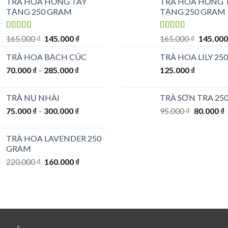
TRÀ HOA HỒNG TÂY
TRÀ HOA HỒNG 
TẠNG 250 GRAM
TẠNG 250 GRAM
Được xếp
Được xếp
Giá
Giá
Giá
165.000
₫
145.000
₫
165.000
₫
145.00
hạng
5.00
5
hạng
5.00
5
gốc
hiện
gốc
sao
sao
TRÀ HOA BẠCH CÚC
TRÀ HOA LILY 25
là:
tại
là:
70.000
₫
–
285.000
165.000 ₫.
₫
là:
125.000
₫
165.000 
145.000 ₫.
TRÀ NỤ NHÀI
TRÀ SƠN TRA 25
Giá
G
75.000
₫
–
300.000
₫
95.000
₫
80.000
₫
gốc
h
là:
t
TRÀ HOA LAVENDER 250
95.000 ₫.
l
GRAM
8
Giá
Giá
220.000
₫
160.000
₫
gốc
hiện
là:
tại
220.000 ₫.
là:
160.000 ₫.