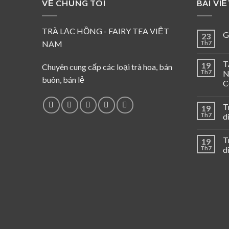
VỀ CHÚNG TÔI
BÀI VI
TRÀ LẠC HỒNG - FAIRY TEA VIỆT
G
23
NAM
Th7
T
19
Chuyên cung cấp các loại trà hoa, bán
Th7
N
buôn, bán lẻ
C
T
19
Th7
d
T
19
Th7
d