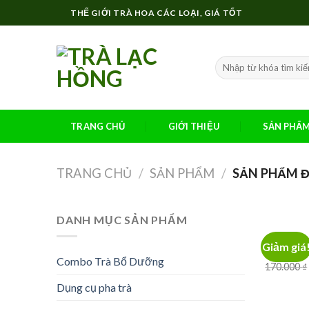
Skip
THẾ GIỚI TRÀ HOA CÁC LOẠI, GIÁ TỐT
to
content
TRANG CHỦ
GIỚI THIỆU
SẢN PHẨ
TRANG CHỦ
/
SẢN PHẨM
/
SẢN PHẨM Đ
DANH MỤC SẢN PHẨM
TRÀ TRÁI C
Giảm giá
HẠT CHI
Combo Trà Bổ Dưỡng
170.000
₫
Dụng cụ pha trà