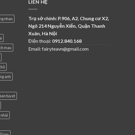
LIÊN HỆ
Trụ sở chính: P.906, A2, Chung cư X2,
ng nhan
Ngõ 214 Nguyễn Xiển, Quận Thanh
Xuân, Hà Nội
a
Điện thoại:
0912.840.168
ich mau
Email: fairyteavn@gmail.com
khô
ong anh
 sen tuyet
 nhài
cổ lam