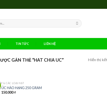
M
TIN TỨC
LIÊN HỆ
Hiển thị kế
ƯỢC GẮN THẺ “HAT CHIA UC”
ÂY & CÁC LOẠI HẠT
!
A ÚC HẢO HẠNG 250 GRAM
Giá
Giá
150.000
₫
gốc
hiện
là:
tại
170.000 ₫.
là:
150.000 ₫.