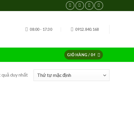
08:00 - 17:30
0912.840.168
GIỎ HÀNG /
0
₫
t quả duy nhất