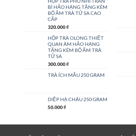
HỘP TRÀ PHỔ NHĨ TRẦN
BÌ HẢO HẠNG TẶNG KÈM
BỘ ẤM TRÀ TỬ SA CAO
CẤP
320.000
₫
HỘP TRÀ OLONG THIẾT
QUAN ÂM HẢO HẠNG
TẶNG KÈM BỘ ẤM TRÀ
TỬ SA
300.000
₫
TRÀ ÍCH MẪU 250 GRAM
DIỆP HẠ CHÂU 250 GRAM
50.000
₫