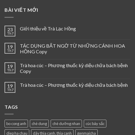
BÀI VIẾT MỚI
Giới thiệu về Trà Lạc Hồng
23
Th7
TÁC DỤNG BẤT NGỜ TỪ NHỮNG CÁNH HOA
19
Th7
HỒNG Copy
Trà hoa cúc – Phương thuốc kỳ diệu chữa bách bệnh
19
Th7
Copy
Trà hoa cúc – Phương thuốc kỳ diệu chữa bách bệnh
19
Th7
TAGS
bo cong anh
chè dung
chè dưỡng nhan
cúc bảy sắc
diep ha chau
dây thìa canh. thia canh
genmaicha