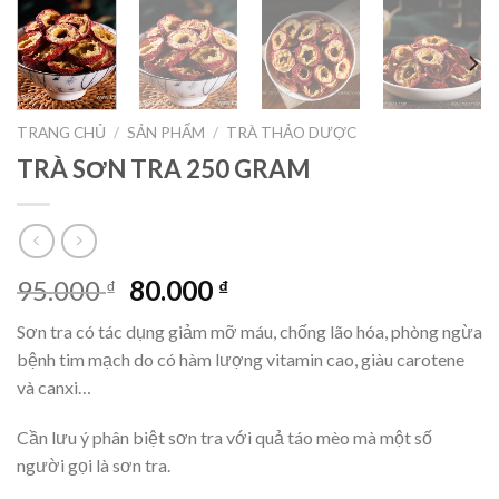
TRANG CHỦ
/
SẢN PHẨM
/
TRÀ THẢO DƯỢC
TRÀ SƠN TRA 250 GRAM
Giá
Giá
95.000
80.000
₫
₫
gốc
hiện
Sơn tra có tác dụng giảm mỡ máu, chống lão hóa, phòng ngừa
là:
tại
bệnh tim mạch do có hàm lượng vitamin cao, giàu carotene
95.000 ₫.
là:
và canxi…
80.000 ₫.
Cần lưu ý phân biệt sơn tra với quả táo mèo mà một số
người gọi là sơn tra.