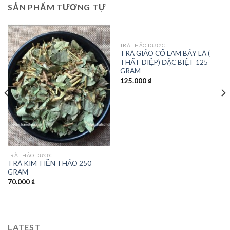
SẢN PHẨM TƯƠNG TỰ
TRÀ THẢO DƯỢC
TRÀ GIẢO CỔ LAM BẢY LÁ (
THẤT DIỆP) ĐẶC BIỆT 125
GRAM
125.000
₫
TRÀ THẢO DƯỢC
TRÀ KIM TIỀN THẢO 250
GRAM
70.000
₫
LATEST