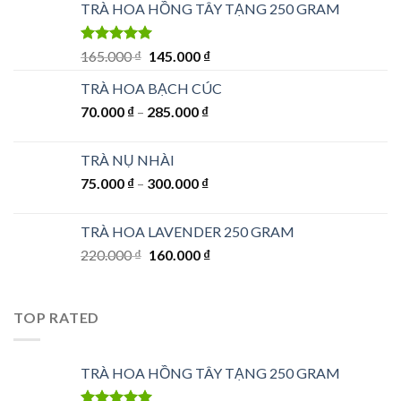
TRÀ HOA HỒNG TÂY TẠNG 250 GRAM
Được xếp
Giá
Giá
165.000
₫
145.000
₫
hạng
5.00
5
gốc
hiện
sao
TRÀ HOA BẠCH CÚC
là:
tại
70.000
₫
–
285.000
165.000 ₫.
₫
là:
145.000 ₫.
TRÀ NỤ NHÀI
75.000
₫
–
300.000
₫
TRÀ HOA LAVENDER 250 GRAM
Giá
Giá
220.000
₫
160.000
₫
gốc
hiện
là:
tại
220.000 ₫.
là:
TOP RATED
160.000 ₫.
TRÀ HOA HỒNG TÂY TẠNG 250 GRAM