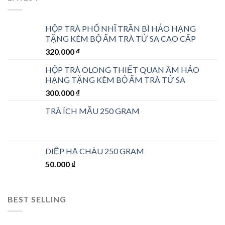
HỘP TRÀ PHỔ NHĨ TRẦN BÌ HẢO HẠNG
TẶNG KÈM BỘ ẤM TRÀ TỬ SA CAO CẤP
320.000
₫
HỘP TRÀ OLONG THIẾT QUAN ÂM HẢO
HẠNG TẶNG KÈM BỘ ẤM TRÀ TỬ SA
300.000
₫
TRÀ ÍCH MẪU 250 GRAM
DIỆP HẠ CHÂU 250 GRAM
50.000
₫
BEST SELLING