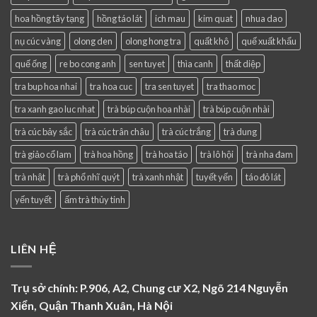
hoa hồng tây tạng
hồng táo lát
ich mau
kim quat
nhua dao
nụ cúc vàng
olong den
olong hong tra
quất khô
quế xuất khẩu
quế ống
re bo cong anh
sen tuyet
thìa canh
thất diệp
tra bup hoa nhai
tra hoa cuc
tra sen tuyet
tra thao moc
tra xanh gao luc nhat
trà búp cuộn hoa nhài
trà búp cuộn nhài
trà cúc bảy sắc
trà cúc trân châu
trà cúc trắng
trà dung
trà giảo cổ lam
trà hoa hồng
trà hoa táo
trà lô hội
trà nha đam
trà nhật
trà phổ nhĩ quýt
trà xanh nhật
tuyết yến
táo đỏ lát
yến tuyết
ấm trà thủy tinh
LIÊN HỆ
Trụ sở chính: P.906, A2, Chung cư X2, Ngõ 214 Nguyễn
Xiển, Quận Thanh Xuân, Hà Nội