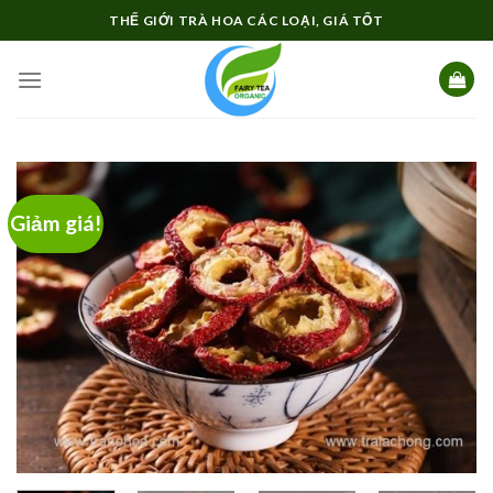
Skip
THẾ GIỚI TRÀ HOA CÁC LOẠI, GIÁ TỐT
to
content
Giảm giá!