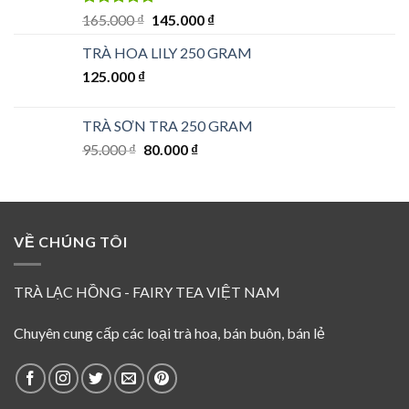
Được xếp
Giá
Giá
165.000
₫
145.000
₫
hạng
5.00
5
gốc
hiện
sao
TRÀ HOA LILY 250 GRAM
là:
tại
125.000
₫
165.000 ₫.
là:
145.000 ₫.
TRÀ SƠN TRA 250 GRAM
Giá
Giá
95.000
₫
80.000
₫
gốc
hiện
là:
tại
95.000 ₫.
là:
80.000 ₫.
VỀ CHÚNG TÔI
TRÀ LẠC HỒNG - FAIRY TEA VIỆT NAM
Chuyên cung cấp các loại trà hoa, bán buôn, bán lẻ