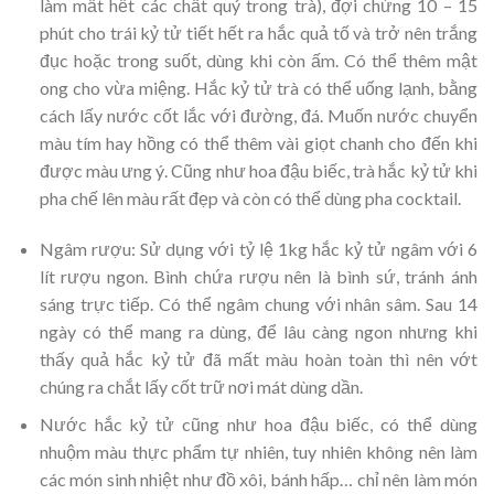
làm mất hết các chất quý trong trà), đợi chừng 10 – 15
phút cho trái kỷ tử tiết hết ra hắc quả tố và trở nên trắng
đục hoặc trong suốt, dùng khi còn ấm. Có thể thêm mật
ong cho vừa miệng. Hắc kỷ tử trà có thể uống lạnh, bằng
cách lấy nước cốt lắc với đường, đá. Muốn nước chuyển
màu tím hay hồng có thể thêm vài giọt chanh cho đến khi
được màu ưng ý. Cũng như hoa đậu biếc, trà hắc kỷ tử khi
pha chế lên màu rất đẹp và còn có thể dùng pha cocktail.
Ngâm rượu: Sử dụng với tỷ lệ 1kg hắc kỷ tử ngâm với 6
lít rượu ngon. Bình chứa rượu nên là bình sứ, tránh ánh
sáng trực tiếp. Có thể ngâm chung với nhân sâm. Sau 14
ngày có thể mang ra dùng, để lâu càng ngon nhưng khi
thấy quả hắc kỷ tử đã mất màu hoàn toàn thì nên vớt
chúng ra chắt lấy cốt trữ nơi mát dùng dần.
Nước hắc kỷ tử cũng như hoa đậu biếc, có thể dùng
nhuộm màu thực phẩm tự nhiên, tuy nhiên không nên làm
các món sinh nhiệt như đồ xôi, bánh hấp… chỉ nên làm món