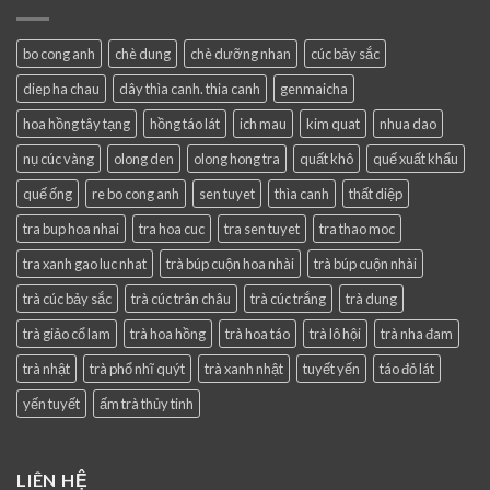
bo cong anh
chè dung
chè dưỡng nhan
cúc bảy sắc
diep ha chau
dây thìa canh. thia canh
genmaicha
hoa hồng tây tạng
hồng táo lát
ich mau
kim quat
nhua dao
nụ cúc vàng
olong den
olong hong tra
quất khô
quế xuất khẩu
quế ống
re bo cong anh
sen tuyet
thìa canh
thất diệp
tra bup hoa nhai
tra hoa cuc
tra sen tuyet
tra thao moc
tra xanh gao luc nhat
trà búp cuộn hoa nhài
trà búp cuộn nhài
trà cúc bảy sắc
trà cúc trân châu
trà cúc trắng
trà dung
trà giảo cổ lam
trà hoa hồng
trà hoa táo
trà lô hội
trà nha đam
trà nhật
trà phổ nhĩ quýt
trà xanh nhật
tuyết yến
táo đỏ lát
yến tuyết
ấm trà thủy tinh
LIÊN HỆ