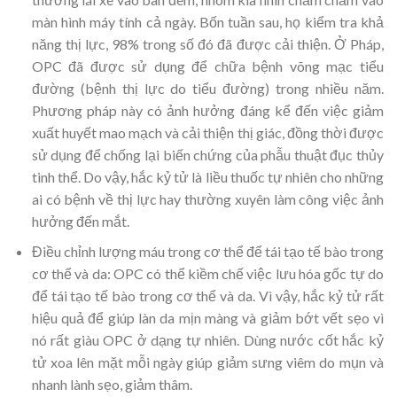
màn hình máy tính cả ngày. Bốn tuần sau, họ kiểm tra khả
năng thị lực, 98% trong số đó đã được cải thiện. Ở Pháp,
OPC đã được sử dụng để chữa bệnh võng mạc tiểu
đường (bệnh thị lực do tiểu đường) trong nhiều năm.
Phương pháp này có ảnh hưởng đáng kể đến việc giảm
xuất huyết mao mạch và cải thiện thị giác, đồng thời được
sử dụng để chống lại biến chứng của phẫu thuật đục thủy
tinh thể. Do vậy, hắc kỷ tử là liều thuốc tự nhiên cho những
ai có bệnh về thị lực hay thường xuyên làm công việc ảnh
hưởng đến mắt.
Điều chỉnh lượng máu trong cơ thể để tái tạo tế bào trong
cơ thể và da: OPC có thể kiềm chế việc lưu hóa gốc tự do
để tái tạo tế bào trong cơ thể và da. Vì vậy, hắc kỷ tử rất
hiệu quả để giúp làn da mịn màng và giảm bớt vết sẹo vì
nó rất giàu OPC ở dạng tự nhiên. Dùng nước cốt hắc kỷ
tử xoa lên mặt mỗi ngày giúp giảm sưng viêm do mụn và
nhanh lành sẹo, giảm thâm.