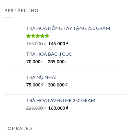
BEST SELLING
TRÀ HOA HỒNG TÂY TẠNG 250 GRAM
Được xếp
Giá
Giá
165.000
₫
145.000
₫
hạng
5.00
5
gốc
hiện
sao
TRÀ HOA BẠCH CÚC
là:
tại
70.000
₫
–
285.000
165.000 ₫.
₫
là:
145.000 ₫.
TRÀ NỤ NHÀI
75.000
₫
–
300.000
₫
TRÀ HOA LAVENDER 250 GRAM
Giá
Giá
220.000
₫
160.000
₫
gốc
hiện
là:
tại
220.000 ₫.
là:
TOP RATED