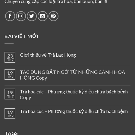
Chuyên cung cấp các loại trà hoa, bán buôn, bán lẻ
BÀI VIẾT MỚI
Giới thiệu về Trà Lạc Hồng
23
Th7
TÁC DỤNG BẤT NGỜ TỪ NHỮNG CÁNH HOA
19
Th7
HỒNG Copy
Trà hoa cúc – Phương thuốc kỳ diệu chữa bách bệnh
19
Th7
Copy
Trà hoa cúc – Phương thuốc kỳ diệu chữa bách bệnh
19
Th7
TAGS