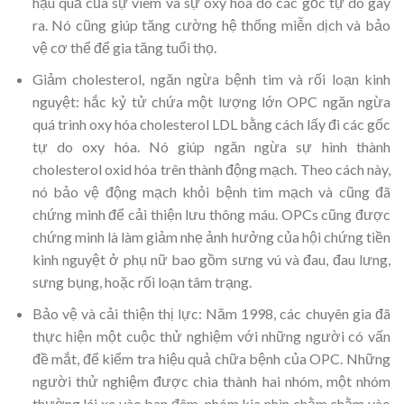
hậu quả của sự viêm và sự oxy hóa do các gốc tự do gây
ra. Nó cũng giúp tăng cường hệ thống miễn dịch và bảo
vệ cơ thể để gia tăng tuổi thọ.
Giảm cholesterol, ngăn ngừa bệnh tim và rối loạn kinh
nguyệt: hắc kỷ tử chứa một lượng lớn OPC ngăn ngừa
quá trình oxy hóa cholesterol LDL bằng cách lấy đi các gốc
tự do oxy hóa. Nó giúp ngăn ngừa sự hình thành
cholesterol oxid hóa trên thành động mạch. Theo cách này,
nó bảo vệ động mạch khỏi bệnh tim mạch và cũng đã
chứng minh để cải thiện lưu thông máu. OPCs cũng được
chứng minh là làm giảm nhẹ ảnh hưởng của hội chứng tiền
kinh nguyệt ở phụ nữ bao gồm sưng vú và đau, đau lưng,
sưng bụng, hoặc rối loạn tâm trạng.
Bảo vệ và cải thiện thị lực: Năm 1998, các chuyên gia đã
thực hiện một cuộc thử nghiệm với những người có vấn
đề mắt, để kiểm tra hiệu quả chữa bệnh của OPC. Những
người thử nghiệm được chia thành hai nhóm, một nhóm
thường lái xe vào ban đêm, nhóm kia nhìn chằm chằm vào