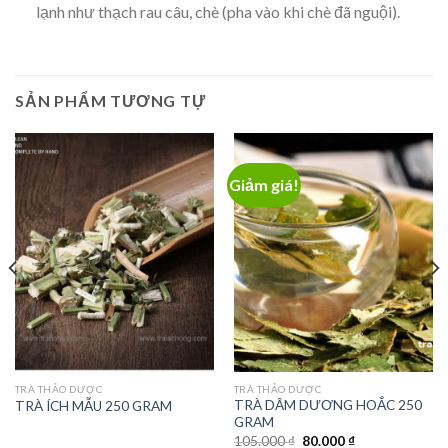
lạnh như thạch rau câu, chè (pha vào khi chè đã nguội).
SẢN PHẨM TƯƠNG TỰ
Giảm giá!
TRÀ THẢO DƯỢC
TRÀ THẢO DƯỢC
TRÀ DÂM DƯƠNG HOẮC 250
TRÀ ÍCH MẪU 250 GRAM
GRAM
Giá
Giá
105.000
₫
80.000
₫