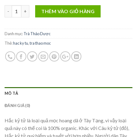
TRÀ HẮC KỶ TỬ TÂY TẠNG 250 GRAM số lượng
THÊM VÀO GIỎ HÀNG
Danh mục:
Trà Thảo Dược
Thẻ:
hac ky tu
,
tra thao moc
MÔ TẢ
ĐÁNH GIÁ (0)
Hắc kỷ tử là loại quả mọc hoang dã ở Tây Tạng, vì vậy loại
quả này có thể coi là 100% organic. Khác với Câu kỷ tử (đỏ),
Hắc kỷ tử quý hiếm và tuyệt vời hơn nhiều. Người dân Tây