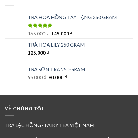
160.000 ₫.
TRÀ HOA HỒNG TÂY TẠNG 250 GRAM
Được xếp
Giá
Giá
165.000
₫
145.000
₫
hạng
5.00
5
gốc
hiện
sao
TRÀ HOA LILY 250 GRAM
là:
tại
125.000
₫
165.000 ₫.
là:
145.000 ₫.
TRÀ SƠN TRA 250 GRAM
Giá
Giá
95.000
₫
80.000
₫
gốc
hiện
là:
tại
95.000 ₫.
là:
80.000 ₫.
VỀ CHÚNG TÔI
TRÀ LẠC HỒNG - FAIRY TEA VIỆT NAM