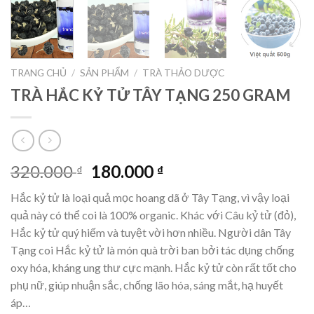
TRANG CHỦ
/
SẢN PHẨM
/
TRÀ THẢO DƯỢC
TRÀ HẮC KỶ TỬ TÂY TẠNG 250 GRAM
Giá
Giá
320.000
180.000
₫
₫
gốc
hiện
Hắc kỷ tử là loại quả mọc hoang dã ở Tây Tạng, vì vậy loại
là:
tại
quả này có thể coi là 100% organic. Khác với Câu kỷ tử (đỏ),
320.000 ₫.
là:
Hắc kỷ tử quý hiếm và tuyệt vời hơn nhiều. Người dân Tây
180.000 ₫.
Tạng coi Hắc kỷ tử là món quà trời ban bởi tác dụng chống
oxy hóa, kháng ung thư cực mạnh. Hắc kỷ tử còn rất tốt cho
phụ nữ, giúp nhuận sắc, chống lão hóa, sáng mắt, hạ huyết
áp…