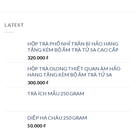
gốc
hiện
là:
tại
105.000 ₫.
là:
80.000 ₫.
LATEST
HỘP TRÀ PHỔ NHĨ TRẦN BÌ HẢO HẠNG
TẶNG KÈM BỘ ẤM TRÀ TỬ SA CAO CẤP
320.000
₫
HỘP TRÀ OLONG THIẾT QUAN ÂM HẢO
HẠNG TẶNG KÈM BỘ ẤM TRÀ TỬ SA
300.000
₫
TRÀ ÍCH MẪU 250 GRAM
DIỆP HẠ CHÂU 250 GRAM
50.000
₫