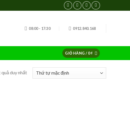
08:00 - 17:30
0912.840.168
GIỎ HÀNG /
0
₫
t quả duy nhất