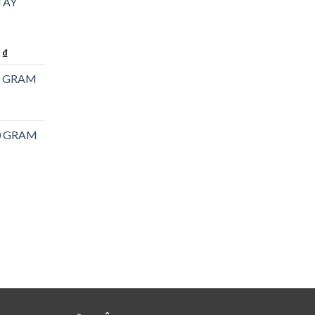
TÂY
Giá
0
₫
hiện
0 GRAM
tại
₫.
là:
145.000 ₫.
0 GRAM
iá
iện
ại
à:
0.000 ₫.