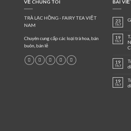
VỀ CHÚNG TÔI
BÀI VI
TRÀ LẠC HỒNG - FAIRY TEA VIỆT
G
23
NAM
Th7
T
19
Chuyên cung cấp các loại trà hoa, bán
Th7
N
buôn, bán lẻ
C
T
19
Th7
d
T
19
Th7
d