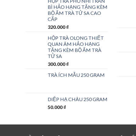
HỘP TRÀ PHỔ NHĨ TRẦN
BÌ HẢO HẠNG TẶNG KÈM
BỘ ẤM TRÀ TỬ SA CAO
CẤP
320.000
₫
HỘP TRÀ OLONG THIẾT
QUAN ÂM HẢO HẠNG
TẶNG KÈM BỘ ẤM TRÀ
TỬ SA
300.000
₫
TRÀ ÍCH MẪU 250 GRAM
DIỆP HẠ CHÂU 250 GRAM
50.000
₫