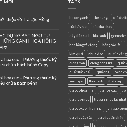
ẾT MỚI
TAGS
bo cong anh
chè dung
chè dưỡ
iới thiệu về Trà Lạc Hồng
cúc bảy sắc
diep ha chau
ÁC DỤNG BẤT NGỜ TỪ
dây thìa canh. thia canh
genmaich
HỮNG CÁNH HOA HỒNG
hoa hồng tây tạng
hồng táo lát
opy
kim quat
nhua dao
nụ cúc vàng
rà hoa cúc – Phương thuốc kỳ
olong den
olong hong tra
quất 
iệu chữa bách bệnh Copy
quế xuất khẩu
quế ống
re bo c
rà hoa cúc – Phương thuốc kỳ
sen tuyet
thìa canh
thất diệp
iệu chữa bách bệnh
tra bup hoa nhai
tra hoa cuc
tra
tra thao moc
tra xanh gao luc nhat
trà búp cuộn hoa nhài
trà búp cuộn
trà cúc bảy sắc
trà cúc trân châu
trà cúc trắng
trà dung
trà giảo 