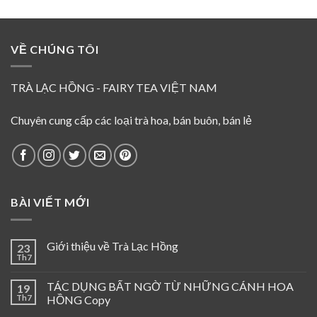
là:
tại
95.000 ₫.
là:
80.000 ₫.
VỀ CHÚNG TÔI
TRÀ LẠC HỒNG - FAIRY TEA VIỆT NAM
Chuyên cung cấp các loại trà hoa, bán buôn, bán lẻ
BÀI VIẾT MỚI
Giới thiệu về Trà Lạc Hồng
23
Th7
TÁC DỤNG BẤT NGỜ TỪ NHỮNG CÁNH HOA
19
Th7
HỒNG Copy