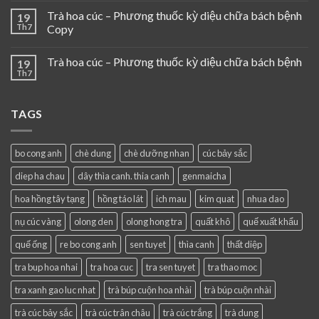
Trà hoa cúc – Phương thuốc kỳ diệu chữa bách bệnh
19
Th7
Copy
Trà hoa cúc – Phương thuốc kỳ diệu chữa bách bệnh
19
Th7
TAGS
bo cong anh
chè dung
chè dưỡng nhan
cúc bảy sắc
diep ha chau
dây thìa canh. thia canh
genmaicha
hoa hồng tây tạng
hồng táo lát
ich mau
kim quat
nhua dao
nụ cúc vàng
olong den
olong hong tra
quất khô
quế xuất khẩu
quế ống
re bo cong anh
sen tuyet
thìa canh
thất diệp
tra bup hoa nhai
tra hoa cuc
tra sen tuyet
tra thao moc
tra xanh gao luc nhat
trà búp cuộn hoa nhài
trà búp cuộn nhài
trà cúc bảy sắc
trà cúc trân châu
trà cúc trắng
trà dung