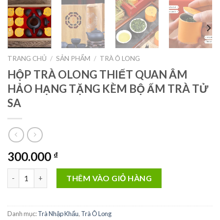
TRANG CHỦ
/
SẢN PHẨM
/
TRÀ Ô LONG
HỘP TRÀ OLONG THIẾT QUAN ÂM
HẢO HẠNG TẶNG KÈM BỘ ẤM TRÀ TỬ
SA
300.000
₫
HỘP TRÀ OLONG THIẾT QUAN ÂM HẢO HẠNG TẶNG KÈM BỘ ẤM
THÊM VÀO GIỎ HÀNG
Danh mục:
Trà Nhập Khẩu
,
Trà Ô Long