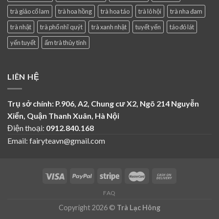
trà giảo cổ lam
trà hoa hồng
trà hoa táo
trà lô hội
trà nha đam
trà nhật
trà phổ nhĩ quýt
trà xanh nhật
tuyết yến
táo đỏ lát
yến tuyết
ấm trà thủy tinh
LIÊN HỆ
Trụ sở chính: P.906, A2, Chung cư X2, Ngõ 214 Nguyễn
Xiển, Quận Thanh Xuân, Hà Nội
Điện thoại:
0912.840.168
Email: fairyteavn@gmail.com
FAQ
Copyright 2026 ©
Trà Lạc Hông