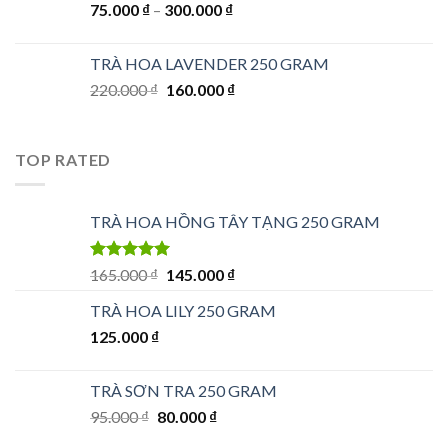
75.000
₫
–
300.000
₫
TRÀ HOA LAVENDER 250 GRAM
Giá
Giá
220.000
₫
160.000
₫
gốc
hiện
là:
tại
220.000 ₫.
là:
TOP RATED
160.000 ₫.
TRÀ HOA HỒNG TÂY TẠNG 250 GRAM
Được xếp
Giá
Giá
165.000
₫
145.000
₫
hạng
5.00
5
gốc
hiện
sao
TRÀ HOA LILY 250 GRAM
là:
tại
125.000
₫
165.000 ₫.
là:
145.000 ₫.
TRÀ SƠN TRA 250 GRAM
Giá
Giá
95.000
₫
80.000
₫
gốc
hiện