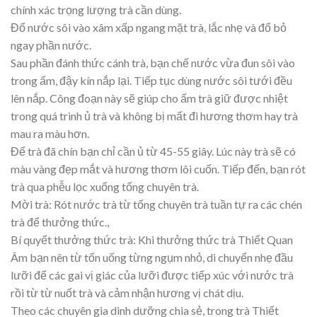
chính xác trọng lượng trà cần dùng.
Đổ nước sôi vào xâm xấp ngang mặt trà, lắc nhẹ và đổ bỏ
ngay phần nước.
Sau phần đánh thức cánh trà, bạn chế nước vừa đun sôi vào
trong ấm, đậy kín nắp lại. Tiếp tục dùng nước sôi tưới đều
lên nắp. Công đoạn này sẽ giúp cho ấm trà giữ được nhiệt
trong quá trình ủ trà và không bị mất đi hương thơm hay trà
mau ra màu hơn.
Để trà đã chín bạn chỉ cần ủ từ 45-55 giây. Lúc này trà sẽ có
màu vàng đẹp mắt và hương thơm lôi cuốn. Tiếp đến, bạn rót
trà qua phễu lọc xuống tống chuyên trà.
Mời trà: Rót nước trà từ tống chuyên trà tuần tự ra các chén
trà để thưởng thức.,
Bí quyết thưởng thức trà: Khi thưởng thức trà Thiết Quan
Âm bạn nên từ tốn uống từng ngụm nhỏ, di chuyển nhẹ đầu
lưỡi để các gai vị giác của lưỡi được tiếp xúc với nước trà
rồi từ từ nuốt trà và cảm nhận hương vị chát dịu.
Theo các chuyên gia dinh dưỡng chia sẻ, trong trà Thiết