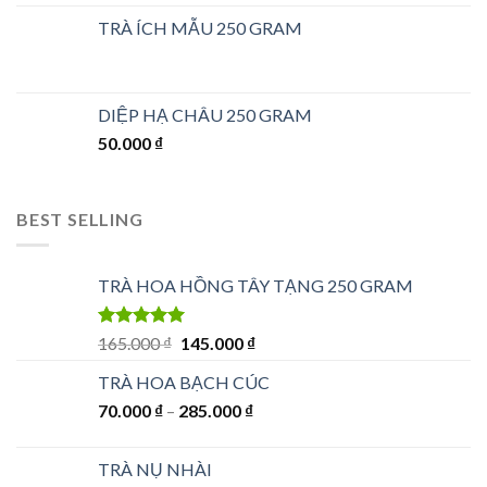
TRÀ ÍCH MẪU 250 GRAM
DIỆP HẠ CHÂU 250 GRAM
50.000
₫
BEST SELLING
TRÀ HOA HỒNG TÂY TẠNG 250 GRAM
Được xếp
Giá
Giá
165.000
₫
145.000
₫
hạng
5.00
5
gốc
hiện
sao
TRÀ HOA BẠCH CÚC
là:
tại
70.000
₫
–
285.000
165.000 ₫.
₫
là:
145.000 ₫.
TRÀ NỤ NHÀI