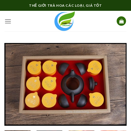
Skip
THẾ GIỚI TRÀ HOA CÁC LOẠI, GIÁ TỐT
to
content