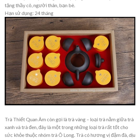
tặng thầy cô, người thân, bạn bè.
Hạn sử dụng: 24 tháng
Trà Thiết Quan Âm còn gọi là trà vàng – loại trà nằm giữa trà
xanh và trà đen, đây là một trong những loại trà rất tốt cho
sức khỏe thuộc nhóm trà Ô Long. Trà có hương vị đậm đà, dịu