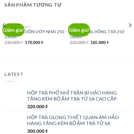
SẢN PHẨM TƯƠNG TỰ
TRÀ NHẬP KHẨU
TRÀ Ô LONG
Giảm giá!
Giảm giá!
TRÀ BÚP CUỘN ƯỚP NHÀI 250
TRÀ OLONG HỒNG TRÀ 250
GRAM
GRAM
Giá
Giá
Giá
Giá
230.000
₫
170.000
₫
220.000
₫
165.000
₫
gốc
hiện
gốc
hiện
là:
tại
là:
tại
230.000 ₫.
là:
220.000 ₫.
là:
170.000 ₫.
165.000 ₫.
LATEST
HỘP TRÀ PHỔ NHĨ TRẦN BÌ HẢO HẠNG
TẶNG KÈM BỘ ẤM TRÀ TỬ SA CAO CẤP
320.000
₫
HỘP TRÀ OLONG THIẾT QUAN ÂM HẢO
HẠNG TẶNG KÈM BỘ ẤM TRÀ TỬ SA
300.000
₫