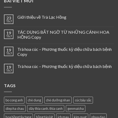
BÀI VIẾT MỚI
Giới thiệu về Trà Lạc Hồng
23
Th7
TÁC DỤNG BẤT NGỜ TỪ NHỮNG CÁNH HOA
19
Th7
HỒNG Copy
Trà hoa cúc – Phương thuốc kỳ diệu chữa bách bệnh
19
Th7
Copy
Trà hoa cúc – Phương thuốc kỳ diệu chữa bách bệnh
19
Th7
TAGS
bo cong anh
chè dung
chè dưỡng nhan
cúc bảy sắc
diep ha chau
dây thìa canh. thia canh
genmaicha
hoa hồng tây tạng
hồng táo lát
ich mau
kim quat
nhua dao