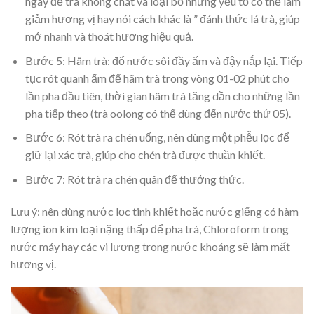
ngay để trà không chát và loại bỏ những yếu tố có thể làm
giảm hương vị hay nói cách khác là ” đánh thức lá trà, giúp
mở nhanh và thoát hương hiệu quả.
Bước 5: Hãm trà: đổ nước sôi đầy ấm và đậy nắp lại. Tiếp
tục rót quanh ấm để hãm trà trong vòng 01-02 phút cho
lần pha đầu tiên, thời gian hãm trà tăng dần cho những lần
pha tiếp theo (trà oolong có thể dùng đến nước thứ 05).
Bước 6: Rót trà ra chén uống, nên dùng một phễu lọc để
giữ lại xác trà, giúp cho chén trà được thuần khiết.
Bước 7: Rót trà ra chén quân để thưởng thức.
Lưu ý: nên dùng nước lọc tinh khiết hoặc nước giếng có hàm
lượng ion kim loại nặng thấp để pha trà, Chloroform trong
nước máy hay các vi lượng trong nước khoáng sẽ làm mất
hương vị.