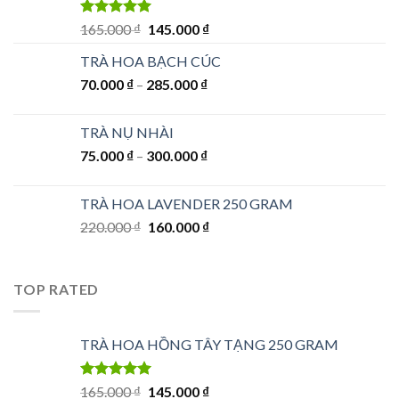
Được xếp
Giá
Giá
165.000
₫
145.000
₫
hạng
5.00
5
gốc
hiện
sao
TRÀ HOA BẠCH CÚC
là:
tại
70.000
₫
–
285.000
165.000 ₫.
₫
là:
145.000 ₫.
TRÀ NỤ NHÀI
75.000
₫
–
300.000
₫
TRÀ HOA LAVENDER 250 GRAM
Giá
Giá
220.000
₫
160.000
₫
gốc
hiện
là:
tại
220.000 ₫.
là:
TOP RATED
160.000 ₫.
TRÀ HOA HỒNG TÂY TẠNG 250 GRAM
Được xếp
Giá
Giá
165.000
₫
145.000
₫