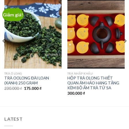
Giảm giá!
TRÀ Ô LONG
TRÀ NHẬP KHẨU
TRÀ OOLONG ĐÀI LOAN
HỘP TRÀ OLONG THIẾT
(XANH) 250 GRAM
QUAN ÂM HẢO HẠNG TẶNG
KÈM BỘ ẤM TRÀ TỬ SA
Giá
Giá
230.000
₫
175.000
₫
gốc
hiện
300.000
₫
là:
tại
230.000 ₫.
là:
175.000 ₫.
LATEST