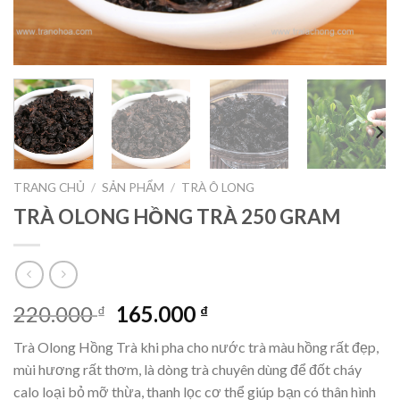
TRANG CHỦ
/
SẢN PHẨM
/
TRÀ Ô LONG
TRÀ OLONG HỒNG TRÀ 250 GRAM
Giá
Giá
220.000
165.000
₫
₫
gốc
hiện
Trà Olong Hồng Trà khi pha cho nước trà màu hồng rất đẹp,
là:
tại
mùi hương rất thơm, là dòng trà chuyên dùng để đốt cháy
220.000 ₫.
là:
calo loại bỏ mỡ thừa, thanh lọc cơ thể giúp bạn có thân hình
165.000 ₫.