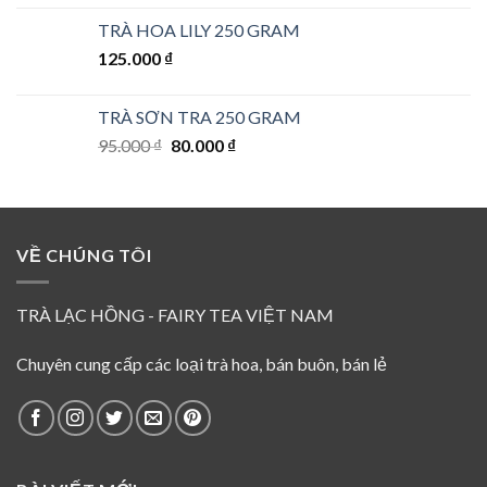
hạng
5.00
5
gốc
hiện
sao
TRÀ HOA LILY 250 GRAM
là:
tại
125.000
₫
165.000 ₫.
là:
145.000 ₫.
TRÀ SƠN TRA 250 GRAM
Giá
Giá
95.000
₫
80.000
₫
gốc
hiện
là:
tại
95.000 ₫.
là:
80.000 ₫.
VỀ CHÚNG TÔI
TRÀ LẠC HỒNG - FAIRY TEA VIỆT NAM
Chuyên cung cấp các loại trà hoa, bán buôn, bán lẻ