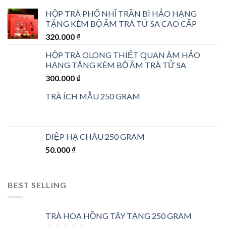
HỘP TRÀ PHỔ NHĨ TRẦN BÌ HẢO HẠNG
TẶNG KÈM BỘ ẤM TRÀ TỬ SA CAO CẤP
320.000
₫
HỘP TRÀ OLONG THIẾT QUAN ÂM HẢO
HẠNG TẶNG KÈM BỘ ẤM TRÀ TỬ SA
300.000
₫
TRÀ ÍCH MẪU 250 GRAM
DIỆP HẠ CHÂU 250 GRAM
50.000
₫
BEST SELLING
TRÀ HOA HỒNG TÂY TẠNG 250 GRAM