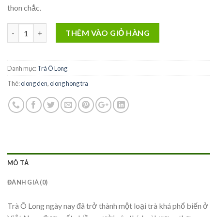
thon chắc.
TRÀ OLONG HỒNG TRÀ 250 GRAM số lượng
THÊM VÀO GIỎ HÀNG
Danh mục:
Trà Ô Long
Thẻ:
olong den
,
olong hong tra
MÔ TẢ
ĐÁNH GIÁ (0)
Trà Ô Long ngày nay đã trở thành một loại trà khá phổ biến ở