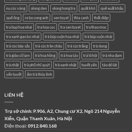
nụ cúc vàng
olong den
olong hong tra
quất khô
quế xuất khẩu
quế ống
re bo cong anh
sen tuyet
thìa canh
thất diệp
tra bup hoa nhai
tra hoa cuc
tra sen tuyet
tra thao moc
tra xanh gao luc nhat
trà búp cuộn hoa nhài
trà búp cuộn nhài
trà cúc bảy sắc
trà cúc trân châu
trà cúc trắng
trà dung
trà giảo cổ lam
trà hoa hồng
trà hoa táo
trà lô hội
trà nha đam
trà nhật
trà phổ nhĩ quýt
trà xanh nhật
tuyết yến
táo đỏ lát
yến tuyết
ấm trà thủy tinh
LIÊN HỆ
Trụ sở chính: P.906, A2, Chung cư X2, Ngõ 214 Nguyễn
Xiển, Quận Thanh Xuân, Hà Nội
Điện thoại:
0912.840.168