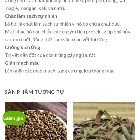
Cũng như các chất khoáng như canxi, phốt pho, dồng, sắt,
magiê, mangan, kali, và natri.
Chất làm sạch tự nhiên
Lô hội là chất làm sạch tự nhiên vì nó có chứa chất dầu.
Mặt khác nó còn chứa các enzym tiêu protein, giúp phá hủy
các mô chết, đồng thời làm sạch các vết thương.
Chống kích ứng
Trị vết cắn đốt của côn trùng gây ngứa, rát.
Giãn mạch máu
Làm giãn các mao mạch, tăng cường lưu thông máu.
SẢN PHẨM TƯƠNG TỰ
Giảm giá!