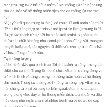
trong tương lai lô hội sẽ là một vũ khí chống lại căn bệnh ung
thư da, bảo vệ hệ thống miễn dịch cho da chống lột các tác
hại.
Một yếu tố quan trọng là lô hội có chứa 17 axit amin cần thiết
để cơ thể tổng hợp protein và mô (protein là một mạng lưới
được tạo thành từ sự kết hợp các axit amin). Ngoài ra còn
chứa các chất khoáng như canxi, phốt pho, đồng, sắt, mangan,
magiê, kali, natri, các nguyên tố thiết yếu cho sự trao đổi chất
và hoạt động của tế bào.
Tạo năng lượng
Lô hội thúc đẩy quá trình trao đổi chất, sinh ra năng lượng cần
thiết cho cơ thể. Trong lô hội có chứa vitamin c cũng đóng vai
trò kích thích và tăng cường hệ thống tuần hoàn và hệ thống
tim mạch. Trong cơ thể người không tự tổng hợp vitamin c
nên chúng ta phải bổ sung từ bên ngoài, vitamin c rất quan
trọng trong việc duy trì hệ thống miễn dịch, tuần hoàn và tiêu
hóa cũng như ngàn chặn rất nhiều bệnh mà sẽ được đề cập
trong cuốn sách này.