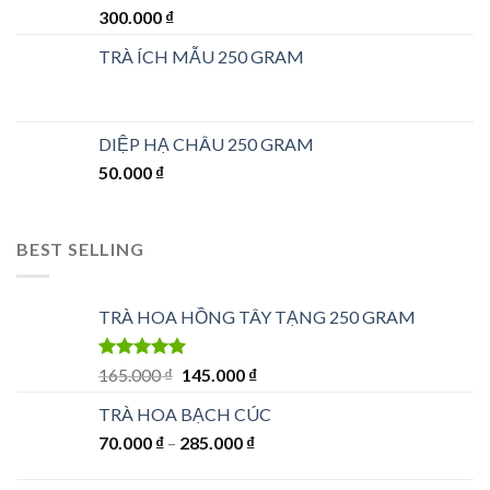
300.000
₫
TRÀ ÍCH MẪU 250 GRAM
DIỆP HẠ CHÂU 250 GRAM
50.000
₫
BEST SELLING
TRÀ HOA HỒNG TÂY TẠNG 250 GRAM
Được xếp
Giá
Giá
165.000
₫
145.000
₫
hạng
5.00
5
gốc
hiện
sao
TRÀ HOA BẠCH CÚC
là:
tại
70.000
₫
–
285.000
165.000 ₫.
₫
là:
145.000 ₫.