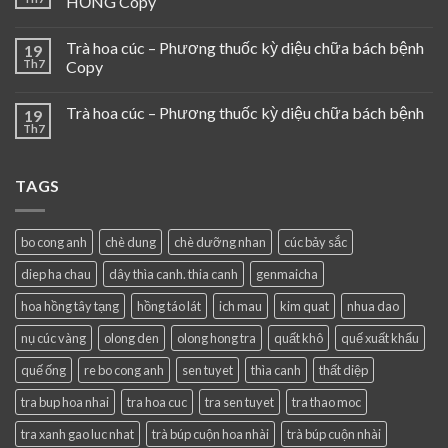
HỒNG Copy
Trà hoa cúc – Phương thuốc kỳ diệu chữa bách bệnh
19
Th7
Copy
Trà hoa cúc – Phương thuốc kỳ diệu chữa bách bệnh
19
Th7
TAGS
bo cong anh
chè dung
chè dưỡng nhan
cúc bảy sắc
diep ha chau
dây thìa canh. thia canh
genmaicha
hoa hồng tây tạng
hồng táo lát
ich mau
kim quat
nhua dao
nụ cúc vàng
olong den
olong hong tra
quất khô
quế xuất khẩu
quế ống
re bo cong anh
sen tuyet
thìa canh
thất diệp
tra bup hoa nhai
tra hoa cuc
tra sen tuyet
tra thao moc
tra xanh gao luc nhat
trà búp cuộn hoa nhài
trà búp cuộn nhài