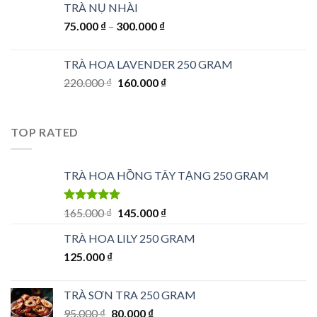
TRÀ NỤ NHÀI
75.000
₫
–
300.000
₫
TRÀ HOA LAVENDER 250 GRAM
Giá
Giá
220.000
₫
160.000
₫
gốc
hiện
là:
tại
220.000 ₫.
là:
TOP RATED
160.000 ₫.
TRÀ HOA HỒNG TÂY TẠNG 250 GRAM
Được xếp
Giá
Giá
165.000
₫
145.000
₫
hạng
5.00
5
gốc
hiện
sao
TRÀ HOA LILY 250 GRAM
là:
tại
125.000
₫
165.000 ₫.
là:
145.000 ₫.
TRÀ SƠN TRA 250 GRAM
Giá
Giá
95.000
₫
80.000
₫