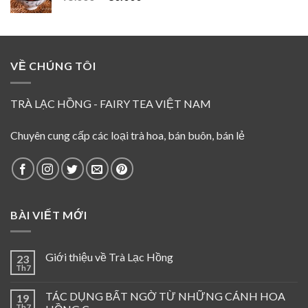
gốc
hiện
là:
tại
95.000 ₫.
là:
80.000 ₫.
VỀ CHÚNG TÔI
TRÀ LẠC HỒNG - FAIRY TEA VIỆT NAM
Chuyên cung cấp các loại trà hoa, bán buôn, bán lẻ
BÀI VIẾT MỚI
Giới thiệu về Trà Lạc Hồng
23
Th7
TÁC DỤNG BẤT NGỜ TỪ NHỮNG CÁNH HOA
19
Th7