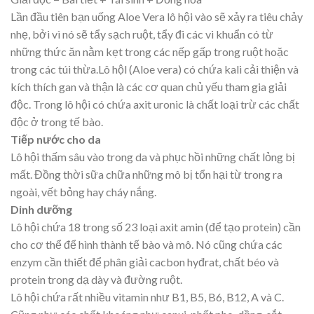
Lần đầu tiên bạn uống Aloe Vera lô hội vào sẽ xảy ra tiêu chảy
nhẹ, bởi vì nó sẽ tẩy sạch ruột, tẩy đi các vi khuẩn có từ
những thức ăn nằm kẹt trong các nếp gấp trong ruột hoặc
trong các túi thừa.Lô hộl (Aloe vera) có chứa kali cải thiện và
kích thích gan và thận là các cơ quan chủ yếu tham gia giải
độc. Trong lô hội có chứa axit uronic là chất loại trừ các chất
độc ở trong tế bào.
Tiếp nước cho da
Lô hội thấm sâu vào trong da và phục hồi những chất lỏng bị
mất. Đồng thời sữa chữa những mô bị tổn hại từ trong ra
ngoài, vết bỏng hay cháy nắng.
Dinh dưỡng
Lô hội chứa 18 trong số 23 loại axit amin (để tạo protein) cần
cho cơ thể để hình thành tế bào và mô. Nó cũng chứa các
enzym cần thiết để phân giải cacbon hyđrat, chất béo và
protein trong dạ dày và đường ruột.
Lô hội chứa rất nhiều vitamin như B1, B5, B6, B12, A và C.