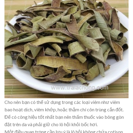
Cho nên bạn có thể sử dụng trong các loại viêm như viêm
bao hoạt dịch, viêm khớp, hoặc thậm chí côn trùng cắn đốt.
Để có công hiệu tốt nhất bạn nên thấm thuốc vào bông gòn
đặt trên da và phải giữ cho lô hội khỏi bốc hơi.
Một điều quan trọng cần lưu ý là lô hội không chứa cotison,