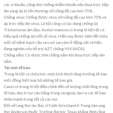
các vi khuẩn, cũng như chống nhiễm khuẩn nếu thoa trực tiếp
lên vùng da bị tổn thương với nồng độ cao hơn 75%.
Chống virus: Chống được virus với nồng độ cao hơn 75% và
áp trực tiếp lên virus. Lô hội cũng có tác dụng chống lại
Trichomonas âm đạo. Acetyl-manosa có trong lô hội rất có
hiệu quả chống lại một số virus. Hiện nay được tiêm để chữa
một số bệnh bạch cầu và u xơ saccôm ở động vật và hiện
đang nghiên cứu hỗ trợ AZT chống HIV (AIDS).
Chống nấm: Có dược tính chống nấm khi thoa trực tiếp lên
nấm.
Tái sinh tế bào
Trong lô hội có chứa hóc-môn kích thích tăng trưởng tế bào
mới, đồng thời loại bỏ những tế bào già.
Canxi có trong lô hội điều chỉnh đến số lượng chất lỏng trong
tế bào, duy trì sự cân bằng trong và ngoài, tạo ra các tế bào
khỏe mạnh trong tất cả các mô.
Đối với ung thư da: Bác sĩ Faith Strickland ở Trung tâm ung
thư Anderson thuộc Trường đại học Texas khẳng định rằng