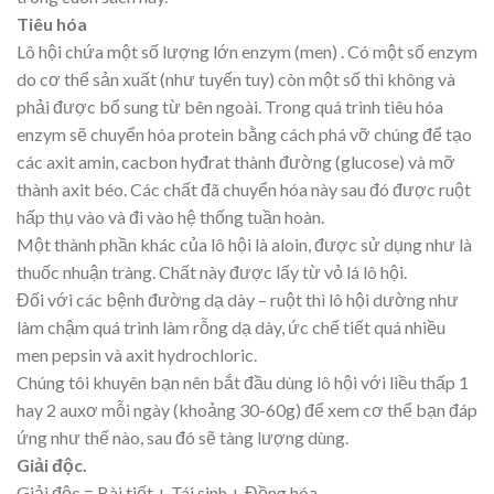
Tiêu hóa
Lô hội chứa một số lượng lớn enzym (men) . Có một số enzym
do cơ thể sản xuất (như tuyến tuy) còn một số thì không và
phải được bổ sung từ bên ngoài. Trong quá trình tiêu hóa
enzym sẽ chuyển hóa protein bằng cách phá vỡ chúng để tạo
các axit amin, cacbon hyđrat thành đường (glucose) và mỡ
thành axit béo. Các chất đã chuyển hóa này sau đó được ruột
hấp thụ vào và đi vào hệ thống tuần hoàn.
Một thành phần khác của lô hội là aloin, được sử dụng như là
thuốc nhuận tràng. Chất này được lấy từ vỏ lá lô hội.
Đối với các bệnh đường dạ dày – ruột thì lô hội dường như
làm chậm quá trình làm rỗng dạ dày, ức chế tiết quá nhiều
men pepsin và axit hydrochloric.
Chúng tôi khuyên bạn nên bắt đầu dùng lô hội với liều thấp 1
hay 2 auxơ mỗi ngày (khoảng 30-60g) để xem cơ thể bạn đáp
ứng như thế nào, sau đó sẽ tàng lượng dùng.
Giải độc.
Giải độc = Bài tiết + Tái sinh + Đồng hóa