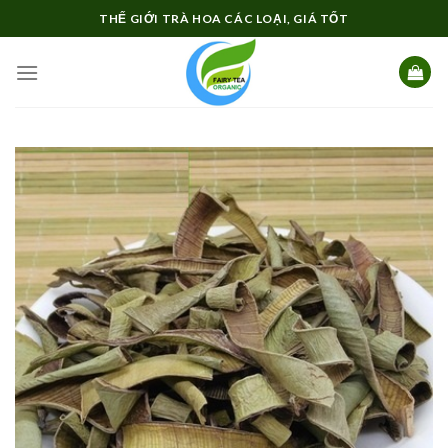
Skip
THẾ GIỚI TRÀ HOA CÁC LOẠI, GIÁ TỐT
to
content