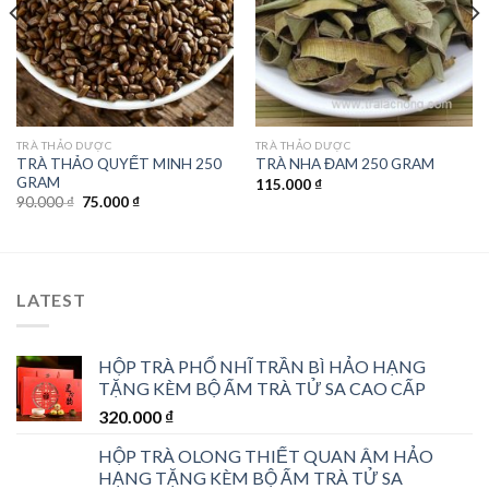
TRÀ THẢO DƯỢC
TRÀ THẢO DƯỢC
TRÀ THẢO QUYẾT MINH 250
TRÀ NHA ĐAM 250 GRAM
GRAM
115.000
₫
Giá
Giá
90.000
₫
75.000
₫
gốc
hiện
là:
tại
90.000 ₫.
là:
75.000 ₫.
LATEST
HỘP TRÀ PHỔ NHĨ TRẦN BÌ HẢO HẠNG
TẶNG KÈM BỘ ẤM TRÀ TỬ SA CAO CẤP
320.000
₫
HỘP TRÀ OLONG THIẾT QUAN ÂM HẢO
HẠNG TẶNG KÈM BỘ ẤM TRÀ TỬ SA