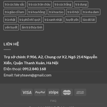
trà cúc bảy sắc
trà cúc trân châu
trà cúc trắng
trà dung
trà giảo cổ lam
trà hoa hồng
trà hoa táo
trà lô hội
trà nha đam
trà nhật
trà phổ nhĩ quýt
trà xanh nhật
tuyết yến
táo đỏ lát
yến tuyết
ấm trà thủy tinh
LIÊN HỆ
Trụ sở chính: P.906, A2, Chung cư X2, Ngõ 214 Nguyễn
Xiển, Quận Thanh Xuân, Hà Nội
Điện thoại:
0912.840.168
Email: fairyteavn@gmail.com
FAQ