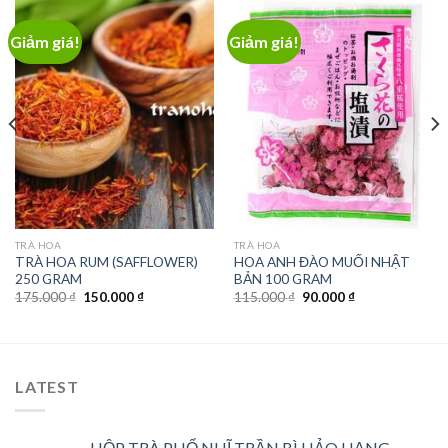
Giảm giá!
Giảm giá!
TRÀ HOA
TRÀ HOA
TRÀ HOA RUM (SAFFLOWER)
HOA ANH ĐÀO MUỐI NHẬT
250 GRAM
BẢN 100 GRAM
Giá
Giá
Giá
Giá
175.000
₫
150.000
₫
115.000
₫
90.000
₫
gốc
hiện
gốc
hiện
là:
tại
là:
tại
175.000 ₫.
là:
115.000 ₫.
là:
150.000 ₫.
90.000 ₫.
LATEST
HỘP TRÀ PHỔ NHĨ TRẦN BÌ HẢO HẠNG