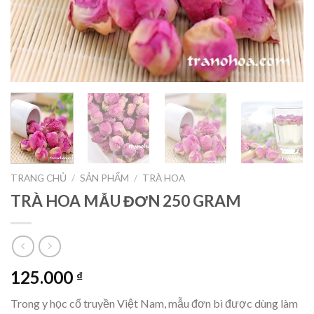
TRANG CHỦ
/
SẢN PHẨM
/
TRÀ HOA
TRÀ HOA MẪU ĐƠN 250 GRAM
125.000
₫
Trong y học cổ truyền Việt Nam, mẫu đơn bì được dùng làm