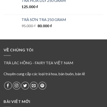
TRÀ HOA LILY 250 GRAM
là:
tại
125.000
₫
165.000 ₫.
là:
145.000 ₫.
TRÀ SƠN TRA 250 GRAM
Giá
Giá
95.000
₫
80.000
₫
gốc
hiện
là:
tại
95.000 ₫.
là:
80.000 ₫.
VỀ CHÚNG TÔI
TRÀ LẠC HỒNG - FAIRY TEA VIỆT NAM
Chuyên cung cấp các loại trà hoa, bán buôn, bán lẻ
BÀI VIẾT MỚI