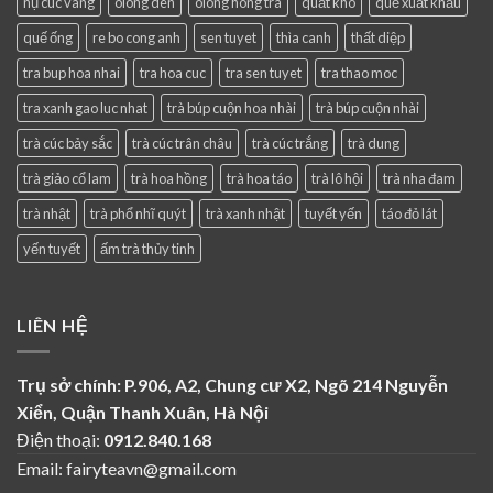
nụ cúc vàng
olong den
olong hong tra
quất khô
quế xuất khẩu
quế ống
re bo cong anh
sen tuyet
thìa canh
thất diệp
tra bup hoa nhai
tra hoa cuc
tra sen tuyet
tra thao moc
tra xanh gao luc nhat
trà búp cuộn hoa nhài
trà búp cuộn nhài
trà cúc bảy sắc
trà cúc trân châu
trà cúc trắng
trà dung
trà giảo cổ lam
trà hoa hồng
trà hoa táo
trà lô hội
trà nha đam
trà nhật
trà phổ nhĩ quýt
trà xanh nhật
tuyết yến
táo đỏ lát
yến tuyết
ấm trà thủy tinh
LIÊN HỆ
Trụ sở chính: P.906, A2, Chung cư X2, Ngõ 214 Nguyễn
Xiển, Quận Thanh Xuân, Hà Nội
Điện thoại:
0912.840.168
Email: fairyteavn@gmail.com