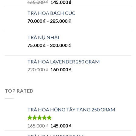
Được xếp
Giá
Giá
165.000
₫
145.000
₫
hạng
5.00
5
gốc
hiện
sao
TRÀ HOA BẠCH CÚC
là:
tại
70.000
₫
–
285.000
165.000 ₫.
₫
là:
145.000 ₫.
TRÀ NỤ NHÀI
75.000
₫
–
300.000
₫
TRÀ HOA LAVENDER 250 GRAM
Giá
Giá
220.000
₫
160.000
₫
gốc
hiện
là:
tại
220.000 ₫.
là:
TOP RATED
160.000 ₫.
TRÀ HOA HỒNG TÂY TẠNG 250 GRAM
Được xếp
Giá
Giá
165.000
₫
145.000
₫
hạng
5.00
5
gốc
hiện
sao