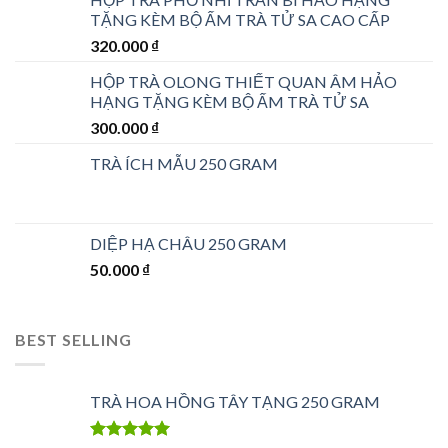
TẶNG KÈM BỘ ẤM TRÀ TỬ SA CAO CẤP
320.000
₫
HỘP TRÀ OLONG THIẾT QUAN ÂM HẢO
HẠNG TẶNG KÈM BỘ ẤM TRÀ TỬ SA
300.000
₫
TRÀ ÍCH MẪU 250 GRAM
DIỆP HẠ CHÂU 250 GRAM
50.000
₫
BEST SELLING
TRÀ HOA HỒNG TÂY TẠNG 250 GRAM