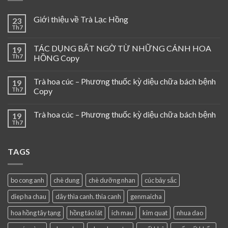
Giới thiệu về Trà Lạc Hồng
23
Th7
TÁC DỤNG BẤT NGỜ TỪ NHỮNG CÁNH HOA
19
Th7
HỒNG Copy
Trà hoa cúc – Phương thuốc kỳ diệu chữa bách bệnh
19
Th7
Copy
Trà hoa cúc – Phương thuốc kỳ diệu chữa bách bệnh
19
Th7
TAGS
bo cong anh
chè dung
chè dưỡng nhan
cúc bảy sắc
diep ha chau
dây thìa canh. thia canh
genmaicha
hoa hồng tây tạng
hồng táo lát
ich mau
kim quat
nhua dao